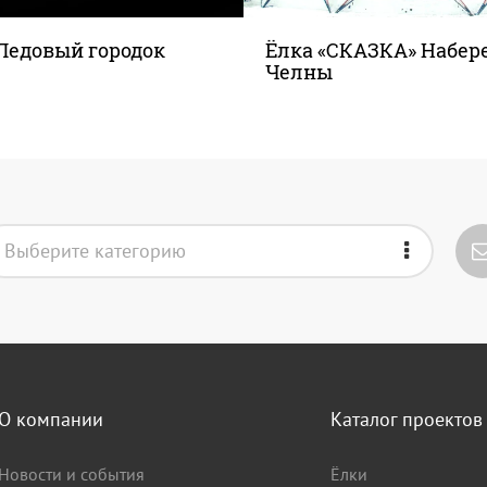
Ледовый городок
Ёлка «СКАЗКА» Набе
Челны
Выберите категорию
О компании
Каталог проектов
Новости и события
Ёлки