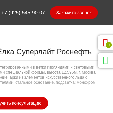
+7 (925) 545-90-07
0
Ёлка Суперлайт Роснефть
нтегрированными в ветки гирляндами и световыми
ми специальной формы, высота 12,595м, г. Москва.
ние, арки из элементов искусственного льда с
телями, стальное основание, подсветка: монохром.
учить консультацию