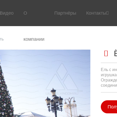
Видео
О
Партнёры
Контакты
компании
ть
Ель с и
игрушка
Огражде
соедини
Пол