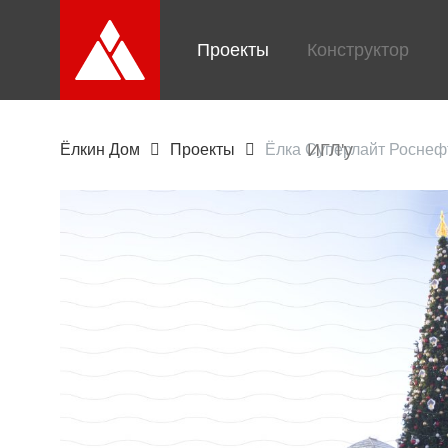
Проекты
Конструктор
ИГЛ'у
Ёлкин Дом
Проекты
Ёлка Суперлайт Роснеф