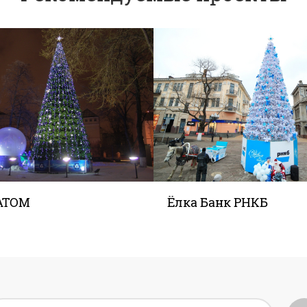
АТОМ
Ёлка Банк РНКБ