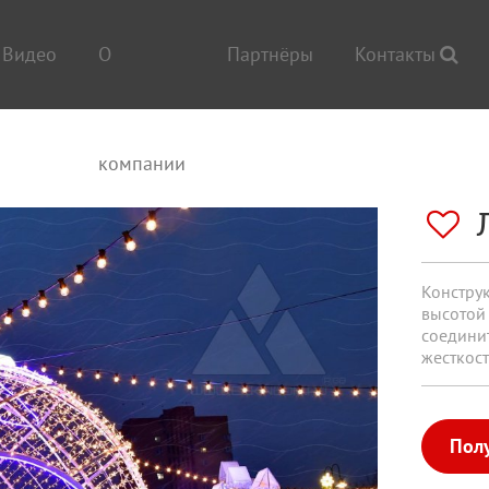
Видео
О
Партнёры
Контакты
компании
Констру
высотой 
соедини
жесткос
Пол