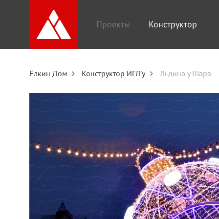
Проекты
Конструктор
ИГЛ'у
Ёлкин Дом
Конструктор ИГЛ'у
Льдина у Шара