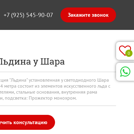
+7 (925) 545-90-07
0
Льдина у Шара
кция "Льдина" установленная у светодиодного Шара
4 метра состоит из элементов искусственного льда с
телями, стальные основания, внутренняя рама
ти, подсветка: Прожектор монохром.
учить консультацию