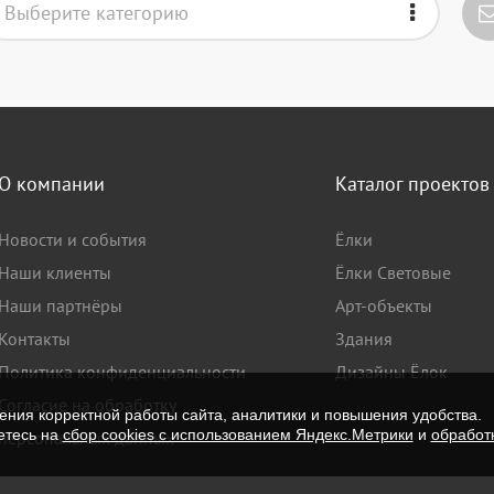
Выберите категорию
О компании
Каталог проектов
Новости и события
Ёлки
Наши клиенты
Ёлки Световые
Наши партнёры
Арт-объекты
Контакты
Здания
Политика конфиденциальности
Дизайны Ёлок
Согласие на обработку
ния корректной работы сайта, аналитики и повышения удобства.
етесь на
сбор cookies с использованием Яндекс.Метрики
и
обработ
персональных данных