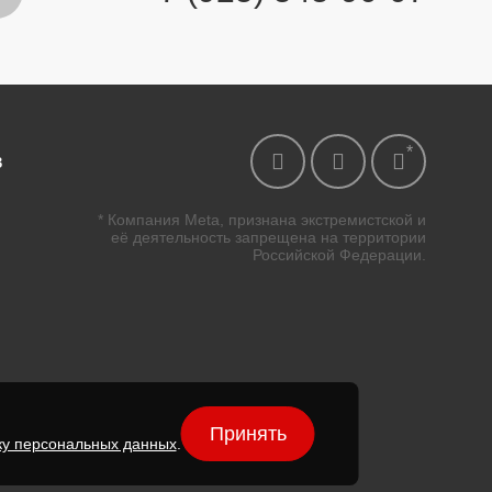
в
* Компания Meta, признана экстремистской и
её деятельность запрещена на территории
Российской Федерации.
Принять
ку персональных данных
.