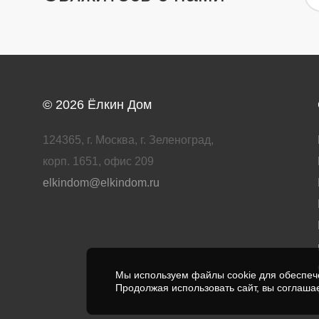
© 2026
Ёлкин Дом
124365, г. Москва, г. Зеленоград,
корп. 1651, офис 209
elkindom@elkindom.ru
Мы используем файлы cookie для обеспече
Продолжая использовать сайт, вы соглаша