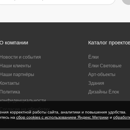
О компании
Каталог проекто
Новости и события
Ёлки
Наши клиенты
Ёлки Световые
Наши партнёры
Арт-объекты
Контакты
Здания
Политика
Дизайны Ёлок
конфиденциальности
Согласие на обработку
ния корректной работы сайта, аналитики и повышения удобства.
етесь на
сбор cookies с использованием Яндекс.Метрики
и
обработ
персональных данных