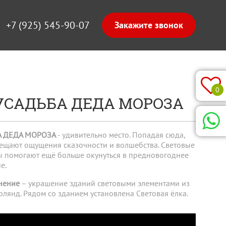
+7 (925) 545-90-07
0
УСАДЬБА ДЕДА МОРОЗА
А ДЕДА МОРОЗА
- удивительно место. Попадая сюда,
сещают ощущения сказочности и волшебства. Световые
ы помогают ещё больше окунуться в предновогоднее
е.
нение
– украшение зданий световыми элементами из
рлянд. Рядом со зданием установлена Световая ёлка.