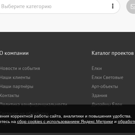
Выберите категорию
О компании
Каталог проектов
Новости и события
Ёлки
Наши клиенты
Ёлки Световые
Наши партнёры
Арт-объекты
Контакты
Здания
Политика конфиденциальности
Дизайны Ёлок
Согласие на обработку
ния корректной работы сайта, аналитики и повышения удобства.
етесь на
сбор cookies с использованием Яндекс.Метрики
и
обработ
персональных данных