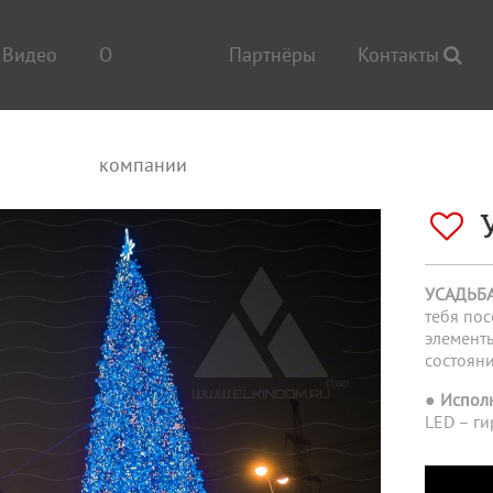
Видео
О
Партнёры
Контакты
компании
УСАДЬБ
тебя по
элемент
состояни
● Испол
LED – ги